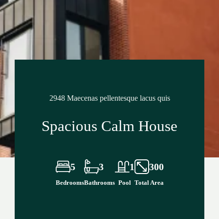
2948 Maecenas pellentesque lacus quis
Spacious Calm House
5
3
1
300
Bedrooms
Bathrooms
Pool
Total Area