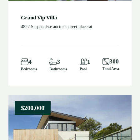
Grand Vip Villa
4827 Suspendisse auctor laoreet placerat
300
4
3
1
Total Area
Bedrooms
Bathrooms
Pool
$200,000